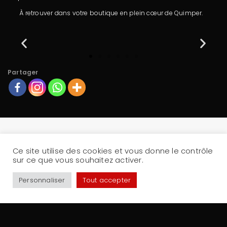
À retrouver dans votre boutique en plein cœur de Quimper.
Partager
Ce site utilise des cookies et vous donne le contrôle
FACEBOOK
INSTAGRAM
sur ce que vous souhaitez activer.
Personnaliser
Tout accepter
Accueil
Qui sommes-nous ?
Toutes nos chaussures
Sacs et accessoires
Contact
mayabeille1@hotmail.com